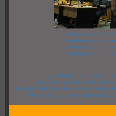
http://rooydadfarhangi.ir/farhang-archive/it
%D8%AF%D8%B1-%D8%AA%D8%A7%D8%B1%DB%8C%D
%D8%A7%DB%8C%D8%B1%D8%A7%D9%86-%D9%85%D9%82%D8%A7%D
%D8%AF%D8%A7%D8%B1%D8%AF-%D9%81%D8%A7%DB%8C%