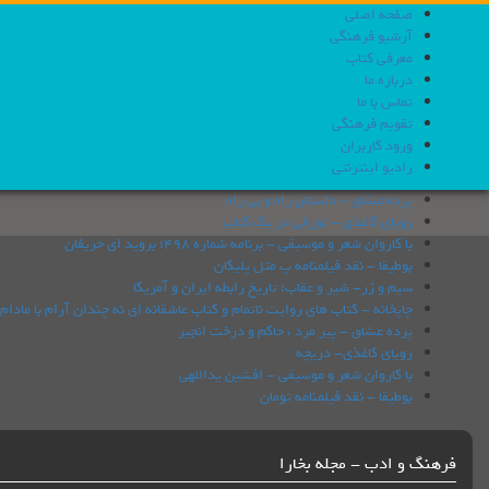
صفحه اصلی
آرشیو فرهنگی
معرفی کتاب
درباره ما
تماس با ما
تقویم فرهنگی
ورود کاربران
رادیو اینترنتی
پرده عشاق - داستان راه و بی راه
رویای کاغذی - تورقی در یک کتاب
با کاروان شعر و موسیقی - برنامه شماره 498؛ بروید ای حریفان
بوطیقا - نقد فیلمنامه پ مثل پلیکان
سیم و زر- شیر و عقاب؛ تاریخ رابطه ایران و آمریکا
چاپخانه - كتاب های روایت ناتمام و کتاب عاشقانه ای نه چندان آرام با مادام
پرده عشاق - پیر مرد ، حاکم و درخت انجیر
رویای کاغذی- دریچه
با کاروان شعر و موسیقی - افشین یداللهی
بوطیقا - نقد فیلمنامه تومان
فرهنگ و ادب - مجله بخارا