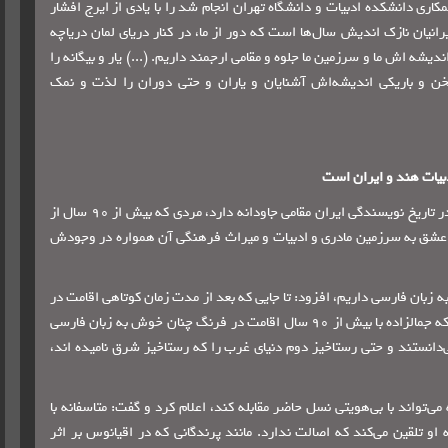
ری دانشکده ادبیات و دانشگاه تهران انجام شد را با یادی از ایرج افشار
رانیان نازک اندیش سال‌ها است که دور از ما، در کنار دریای لمان دریاچه
دیشه اش ما و سرزمین ما جلوه و مقامی ارجمند داریم. (...) یار و بیگانه را
خن و باریکی اندیشه‌اش آشنایان و یاران و حتی دوران را لذت و نمک
بیات هند و ایران است
محمد شکرچی‌زاده با بیان اینکه جمالزاده از مفاخر ادبی کشور بود، گفت: او در تاریخ نویسندگی ایران مقامی جاودانه دارد، مردی که بیش از 90 سال از
د ولی عشق به سرزمین مادری و ادبیات و میراث فرهنگی آن همواره در وجودش
ه زبان فارسی داریم، افزود: تا جایی که بعد از مدت زمان کوتاهی اقامت در
فرنگ از بکاربردن واژگان فارسی اجتناب می‌ورزیم. به دانشجویانم می‌گویم که جمالزاده با بیش از 90 سال اقامت در فرنگ چنان خوش به زبان فارسی
‌دانستند و حتی رستاخیز دوم دنیای غرب را که رستاخیز شرق نامیده اند،
تواند با بی‌هویتی نسل حاضر مقابله کند، اعلام کرد و گفت: متاسفانه با
و تلقین می‌کند که اصالت ندارد. مانند پرندگانی که در اقیانوس بر اثر