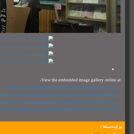
View the embedded image gallery online at:
em/1092-%D8%AC%D9%85%D8%A7%D9%84%D8%B2%D8%A7%D8%AF%D9%87-
8%AE-%D9%86%D9%88%DB%8C%D8%B3%D9%86%D8%AF%DA%AF%DB%8C-
9%85%DB%8C-%D8%AC%D8%A7%D9%88%D8%AF%D8%A7%D9%86%D9%87-
D9%84-%D8%B5%D9%88%D8%AA%DB%8C#sigProGalleria03ea485e5c
برچسب‌ها :