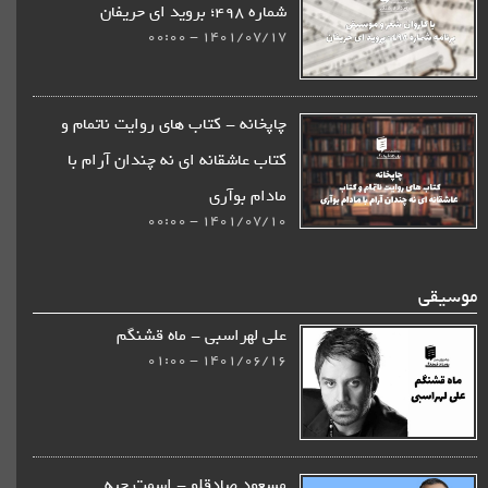
شماره 498؛ بروید ای حریفان
1401/07/17 - 00:00
چاپخانه - كتاب های روایت ناتمام و
کتاب عاشقانه ای نه چندان آرام با
مادام بوآری
1401/07/10 - 00:00
موسیقی
علی لهراسبی - ماه قشنگم
1401/06/16 - 01:00
مسعود صادقلو - اسمت چیه