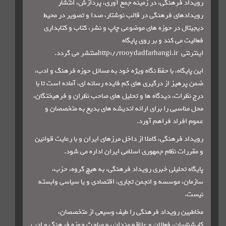
رویداد فرهنگی، در زمینه جمع آوری، پردازش، انتشار
رویدادهای فرهنگی در قالب نوشتار، صدا و تصویر در محیط
دیجیتال در حوزه های موضوعی چاپ و نشر، کتاب و کتابداری
فعالیت می کند و بر روی پایگاه
اینترنتی
http://rooydadfarhangi.ir
منتشر می گردد
.
این پایگاه، با حفظ نگاه ویژه خود به مسائل حوزه فرهنگ و ادب،
ضمن پرهیز از درگیری های کم فایده رسانه ای، آماده است تا با
درج نظرات، دیدگاه ها و تحلیل های صاحب نظران و فرهیختگان،
محل مناسبی را برای ارائه اندیشه های بدیع به متخصصان و
عموم افراد فراهم آورد
.
رویداد فرهنگی، کاملا از داخل مرزهای ایران و با رعایت قوانین
و مقررات نظام جمهوری اسلامی ایران اداره می شود
.
پایگاه تحلیلی خبری رویداد فرهنگی، به هیچ گروه، حزب،
سازمان، موسسه و انجمن تجاری، اقتصادی و یا سیاسی وابسته
نیست
.
مخاطبین رویداد فرهنگی را طیف وسیعی از متخصصان،
کارشناسان، فعالان و علاقه مندان به مباحث حوزه فرهنگ و ادب