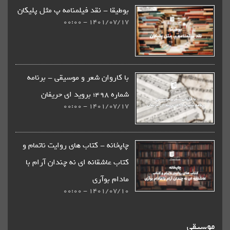
بوطیقا - نقد فیلمنامه پ مثل پلیکان
1401/07/17 - 00:00
با کاروان شعر و موسیقی - برنامه
شماره 498؛ بروید ای حریفان
1401/07/17 - 00:00
چاپخانه - كتاب های روایت ناتمام و
کتاب عاشقانه ای نه چندان آرام با
مادام بوآری
1401/07/10 - 00:00
موسیقی