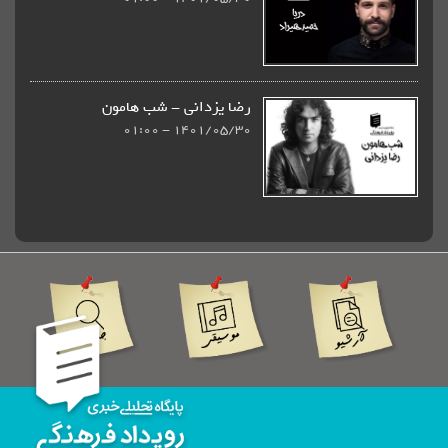
رضا یزدانی - شب هامون
1401/05/30 - 01:00