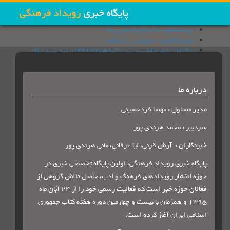
پرده عشاق - داستان راه و بی راه
رویای کاغذی - تورقی در یک کتاب
با کاروان شعر و موسیقی - برنامه شماره 498؛ بروید ای حریفان
بوطیقا - نقد فیلمنامه پ مثل پلیکان
سیم و زر- شیر و عقاب؛ تاریخ رابطه ایران و آمریکا
چاپخانه - كتاب های روایت ناتمام و کتاب عاشقانه ای نه چندان آرام با
درباره ما
مادام بوآری
پرده عشاق - پیر مرد ، حاکم و درخت انجیر
مدیر مسئول : مهسا فردحسینی
رویای کاغذی- دریچه
با کاروان شعر و موسیقی - افشین یداللهی
سردبیر : محمد هرندی پور
بوطیقا - نقد فیلمنامه تومان
خبرنگاران : آرش قرنی، لیا عرفانی، مانی هرندی پور
پایگاه خبری رویداد فرهنگی، اولین پایگاه تخصصی خبری در
حوزه انتشار رویدادهای فرهنگ و ادب، حاصل تلاش گروهی از
فعالان حوزه خبر است که فعالیت رسمی خود را از 24 آبان ماه
1395 و همزمان با بیست و چهارمین دوره هفته کتاب جمهوری
اسلامی ایران آغاز کرده است
.