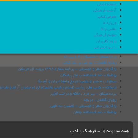
صفحه اصلی
آرشیو فرهنگی
معرفی کتاب
درباره ما
تماس با ما
تقویم فرهنگی
ورود کاربران
رادیو اینترنتی
پرده عشاق - داستان راه و بی راه
رویای کاغذی - تورقی در یک کتاب
با کاروان شعر و موسیقی - برنامه شماره 498؛ بروید ای حریفان
بوطیقا - نقد فیلمنامه پ مثل پلیکان
سیم و زر- شیر و عقاب؛ تاریخ رابطه ایران و آمریکا
چاپخانه - كتاب های روایت ناتمام و کتاب عاشقانه ای نه چندان آرام با مادام
پرده عشاق - پیر مرد ، حاکم و درخت انجیر
رویای کاغذی- دریچه
با کاروان شعر و موسیقی - افشین یداللهی
بوطیقا - نقد فیلمنامه تومان
همه مجموعه ها - فرهنگ و ادب