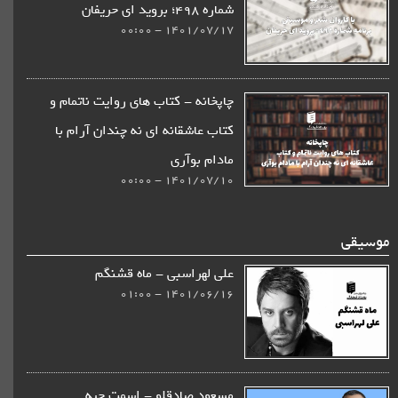
شماره 498؛ بروید ای حریفان
1401/07/17 - 00:00
چاپخانه - كتاب های روایت ناتمام و
کتاب عاشقانه ای نه چندان آرام با
مادام بوآری
1401/07/10 - 00:00
موسیقی
علی لهراسبی - ماه قشنگم
1401/06/16 - 01:00
مسعود صادقلو - اسمت چیه