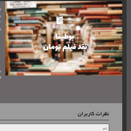
ب
تا
ب
ب
و
نظرات کاربران