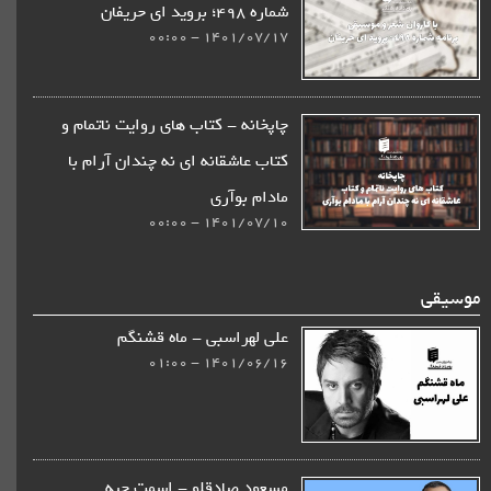
شماره 498؛ بروید ای حریفان
1401/07/17 - 00:00
چاپخانه - كتاب های روایت ناتمام و
کتاب عاشقانه ای نه چندان آرام با
مادام بوآری
1401/07/10 - 00:00
موسیقی
علی لهراسبی - ماه قشنگم
1401/06/16 - 01:00
مسعود صادقلو - اسمت چیه