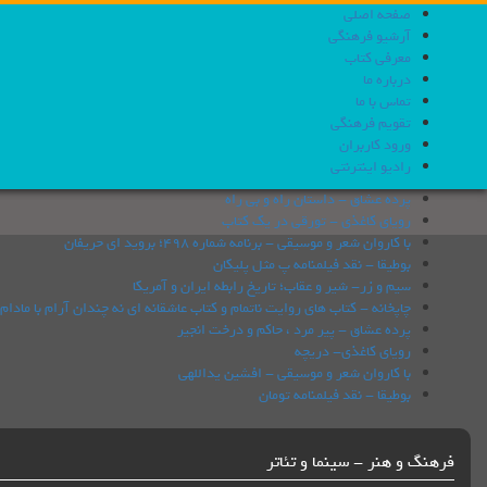
صفحه اصلی
آرشیو فرهنگی
معرفی کتاب
درباره ما
تماس با ما
تقویم فرهنگی
ورود کاربران
رادیو اینترنتی
پرده عشاق - داستان راه و بی راه
رویای کاغذی - تورقی در یک کتاب
با کاروان شعر و موسیقی - برنامه شماره 498؛ بروید ای حریفان
بوطیقا - نقد فیلمنامه پ مثل پلیکان
سیم و زر- شیر و عقاب؛ تاریخ رابطه ایران و آمریکا
چاپخانه - كتاب های روایت ناتمام و کتاب عاشقانه ای نه چندان آرام با مادام
پرده عشاق - پیر مرد ، حاکم و درخت انجیر
رویای کاغذی- دریچه
با کاروان شعر و موسیقی - افشین یداللهی
بوطیقا - نقد فیلمنامه تومان
فرهنگ و هنر - سینما و تئاتر