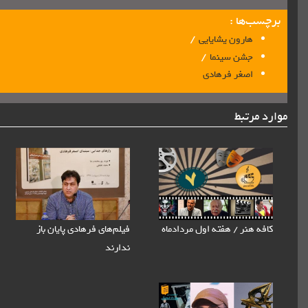
برچسب‌ها :
/
هارون یشایایی
/
جشن سینما
اصغر فرهادی
موارد مرتبط
کافه هنر / هفته اول مردادماه
فیلم‌های فرهادی پایان باز
ندارند