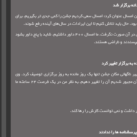
نه برگزار شد
شن امسال عنوان کرد: امسال سعی کردیم جشن را کمی جدی تر بگیریم. برای
بود. حال باید تلاش کنیم تا این ایرادات در سال‌های آینده رفع شوند.
وی افزود: داوری‌ها بدون هیچ تعصبی انجام شدند و مطلقا هیچ گونه لابی گری در آن صورت نگرفت. ما امسال 400 داور داشتیم. شاید با پنج داور بشود
 به برگزار تغییر کرد
ر ناگهانی مکان جشن تنها یک روز مانده به روز برگزاری توصیف کرد. وی
گفت: ما مکانی را آماده داشتیم که متاسفانه فقط یک روز مانده به برگزاری آن مجبور شدیم آن را تغییر دهیم. به نظر من در یک فرصت 24 ساعته ما
کار داشت و نمی توانست کارش را رها کند.