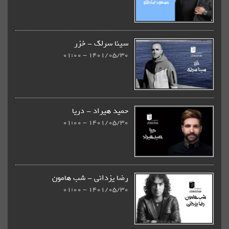
سینا سرلک - خزر
1401/05/30 - 01:00
حمید هیراد - دریا
1401/05/30 - 01:00
رضا یزدانی - شب هامون
1401/05/30 - 01:00