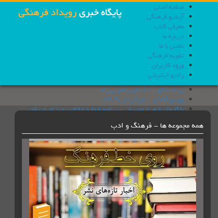
حه اصلی
شیو فرهنگی
رفی کتاب
باره ما
اس با ما
ویم فرهنگی
ود کاربران
دیو اینترنتی
ده عشاق - داستان راه و بی راه
یای کاغذی - تورقی در یک کتاب
 کاروان شعر و موسیقی - برنامه شماره 498؛ بروید ای حریفان
طیقا - نقد فیلمنامه پ مثل پلیکان
وعه ها - فرهنگ و ادب
م و زر- شیر و عقاب؛ تاریخ رابطه ایران و آمریکا
پخانه - كتاب های روایت ناتمام و کتاب عاشقانه ای نه چندان آرام با
دام بوآری
ده عشاق - پیر مرد ، حاکم و درخت انجیر
یای کاغذی- دریچه
 کاروان شعر و موسیقی - افشین یداللهی
طیقا - نقد فیلمنامه تومان