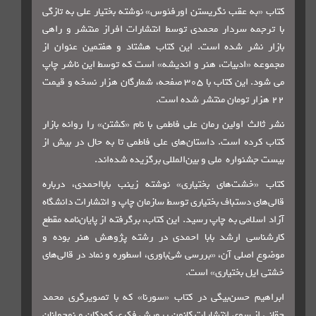
به عقب نگریستن اورفئوس» نوشته بختیار علی به تازگی
جمه سردار محمدی توسط انتشارات افراز منتشر و راهی
 نشر شده است. این کتاب هشتاد و هفتمین عنوان از
 «ادبیات، هنر و اندیشه» است که توسط این ناشر چاپ
د.
این کتاب با ۳۰۵ صفحه، شمارگان هزار نسخه و قیمت
لث اولین رمان علی فاطمی با نام «کشتن» را روانه بازار
کرده است.
داستان‌های علی فاطمی تا به حال در بیش از
شنواره ملی و بین‌المللی برگزیده شده‌اند.
«خشت‌های بختیاری» نوشته زینب بابااحمدی، درباره
ای دستباف بختیاری توسط سازمان چاپ و انتشارات دانشگاه
سلامی به چاپ رسید.
این کتاب، برگرفته از پایان‌نامه‌ مقطع
اسی ارشد بابا احمدی در رشته‌ پژوهش هنر بوده و
اصلی آن، «بررسی شئ‌باوری، اسطوره و نماد در قالی‌های
یل بختیاری» است.
یم حسن‌بیگی در کتاب «سورنا» که با تصویرگری محمد
از سوی انتشارات کانون پرورش فکری کودکان و نوجوانان