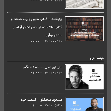
1401/07/17 - 00:00
چاپخانه - كتاب های روایت ناتمام و
کتاب عاشقانه ای نه چندان آرام با
مادام بوآری
1401/07/10 - 00:00
علی لهراسبی - ماه قشنگم
1401/06/16 - 01:00
مسعود صادقلو - اسمت چیه
1401/05/30 - 01:00