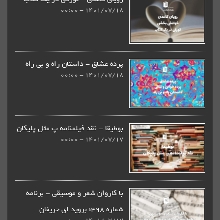
1401/07/18 - 00:00
پرده عشاق - داستان راه و بی راه
1401/07/18 - 00:00
بوطیقا - نقد فیلمنامه پ مثل پلیکان
1401/07/17 - 00:00
با کاروان شعر و موسیقی - برنامه
شماره 498؛ بروید ای حریفان