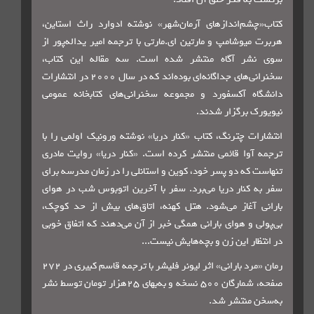
چشم‌اندازهای آرمان‌شهر» نوشته ادوارد راث استاین،
 میوشامپ
و مارتین ای.مارتی با ترجمه امیر یداله‌پور از
شر آگاه منتشر شده است.
سه مقاله این کتاب،
سخنرانی‌های جداگانه‌ای بوده‌اند که در سال 2000 در انتشارات
اه آکسفورد و مجموعه سخنرانی‌های کتابخانه عمومی
ک برگزار شدند.
ات چترنگ، کتاب «کنار دریا» نوشته ورونیک اولمی را با
 آوا قائمی منتشر کرده است.
«کنار دریا» روایت مادری
 که دو پسر خود، کوین و استانلی را در زمان مدرسه برای
 کنار دریا می‌برد. سفر با آخرین اتوبوس شب در هوای
 آغاز می‌شود. هتل کهنه، اتاق‌های بیش از حد کوچک،
ی و هوای بارانی همگی خبر از آن می‌دهند که اتفاق خوبی
ظار این زن و بچه‌هایش نیست...
رمان «مرد بارانی» اثر لیونر فلیشر با ترجمه قاسم کبیری در 272
صفحه، شمارگان 500 نسخه و به‌بهای 25هزار تومان توسط نشر
ن منتشر شد.