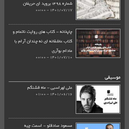
شماره 498؛ بروید ای حریفان
1401/07/17 - 00:00
چاپخانه - كتاب های روایت ناتمام و
کتاب عاشقانه ای نه چندان آرام با
مادام بوآری
1401/07/10 - 00:00
علی لهراسبی - ماه قشنگم
1401/06/16 - 01:00
مسعود صادقلو - اسمت چیه