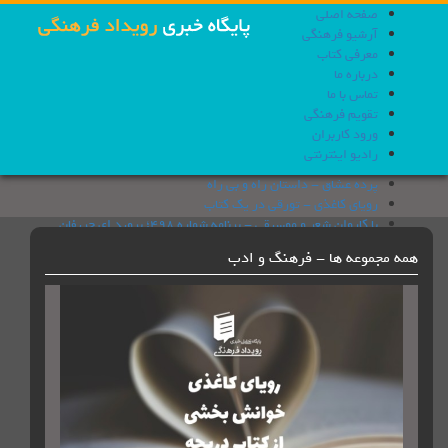
حه اصلی
شیو فرهنگی
رفی کتاب
باره ما
اس با ما
ویم فرهنگی
ود کاربران
دیو اینترنتی
ده عشاق - داستان راه و بی راه
یای کاغذی - تورقی در یک کتاب
 کاروان شعر و موسیقی - برنامه شماره 498؛ بروید ای حریفان
طیقا - نقد فیلمنامه پ مثل پلیکان
وعه ها - فرهنگ و ادب
م و زر- شیر و عقاب؛ تاریخ رابطه ایران و آمریکا
پخانه - كتاب های روایت ناتمام و کتاب عاشقانه ای نه چندان آرام با
دام بوآری
ده عشاق - پیر مرد ، حاکم و درخت انجیر
یای کاغذی- دریچه
 کاروان شعر و موسیقی - افشین یداللهی
طیقا - نقد فیلمنامه تومان