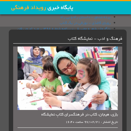
پرده عشاق - داستان راه و بی راه
رویای کاغذی - تورقی در یک کتاب
با کاروان شعر و موسیقی - برنامه شماره 498؛ بروید ای حریفان
بوطیقا - نقد فیلمنامه پ مثل پلیکان
فرهنگ و ادب - نمایشگاه کتاب
سیم و زر- شیر و عقاب؛ تاریخ رابطه ایران و آمریکا
چاپخانه - كتاب های روایت ناتمام و کتاب عاشقانه ای نه چندان آرام با
مادام بوآری
پرده عشاق - پیر مرد ، حاکم و درخت انجیر
رویای کاغذی- دریچه
با کاروان شعر و موسیقی - افشین یداللهی
بوطیقا - نقد فیلمنامه تومان
بازی، هیجان، کتاب در فرهنگسرای کتابِ نمایشگاه
تاریخ انتشار : 97/02/21 ساعت 16:40