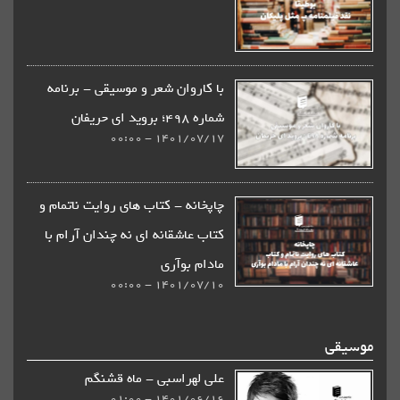
با کاروان شعر و موسیقی - برنامه
شماره 498؛ بروید ای حریفان
1401/07/17 - 00:00
چاپخانه - كتاب های روایت ناتمام و
کتاب عاشقانه ای نه چندان آرام با
مادام بوآری
1401/07/10 - 00:00
موسیقی
علی لهراسبی - ماه قشنگم
1401/06/16 - 01:00