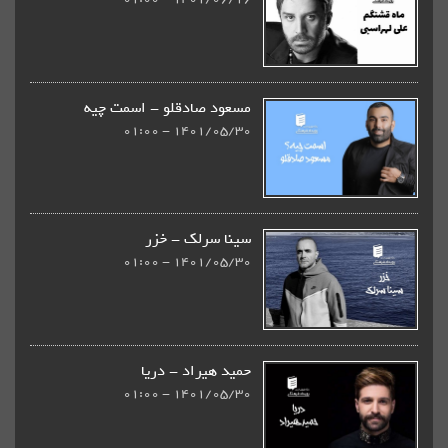
مسعود صادقلو - اسمت چیه
1401/05/30 - 01:00
سینا سرلک - خزر
1401/05/30 - 01:00
حمید هیراد - دریا
1401/05/30 - 01:00